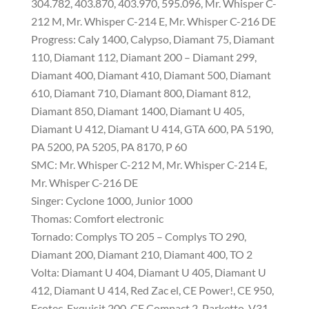
304.782, 403.870, 403.970, 595.096, Mr. Whisper C-
212 M, Mr. Whisper C-214 E, Mr. Whisper C-216 DE
Progress: Caly 1400, Calypso, Diamant 75, Diamant
110, Diamant 112, Diamant 200 – Diamant 299,
Diamant 400, Diamant 410, Diamant 500, Diamant
610, Diamant 710, Diamant 800, Diamant 812,
Diamant 850, Diamant 1400, Diamant U 405,
Diamant U 412, Diamant U 414, GTA 600, PA 5190,
PA 5200, PA 5205, PA 8170, P 60
SMC: Mr. Whisper C-212 M, Mr. Whisper C-214 E,
Mr. Whisper C-216 DE
Singer: Cyclone 1000, Junior 1000
Thomas: Comfort electronic
Tornado: Complys TO 205 – Complys TO 290,
Diamant 200, Diamant 210, Diamant 400, TO 2
Volta: Diamant U 404, Diamant U 405, Diamant U
412, Diamant U 414, Red Zac el, CE Power!, CE 950,
Ecotec, Exquisit 200, CE Compact 2, Parketto, V31