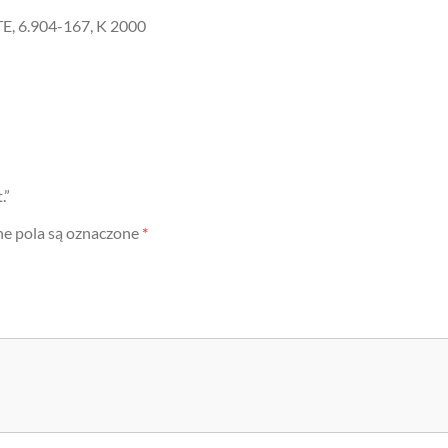
TE, 6.904-167, K 2000
.”
 pola są oznaczone
*