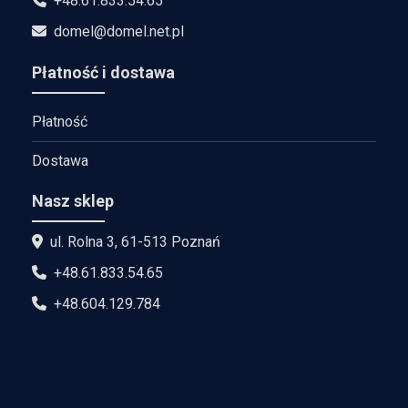
+48.61.833.54.65
domel@domel.net.pl
Płatność i dostawa
Płatność
Dostawa
Nasz sklep
ul. Rolna 3, 61-513 Poznań
+48.61.833.54.65
+48.604.129.784