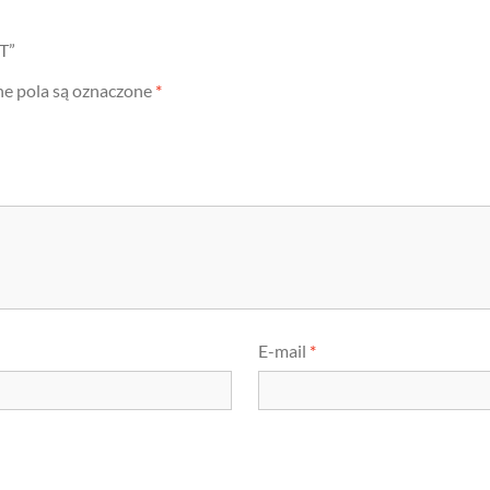
T”
 pola są oznaczone
*
E-mail
*