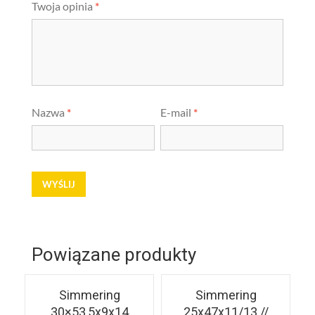
Twoja opinia
*
Nazwa
*
E-mail
*
Powiązane produkty
Simmering
Simmering
30×53,5x9x14
25x47x11/13 //