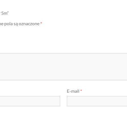
y 5m”
 pola są oznaczone
*
E-mail
*