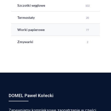
Szczotki węglowe
102
Termostaty
20
Worki papierowe
77
Zmywarki
2
DOMEL Paweł Kołecki
Zapewniamy kompleksowe zaopatrzenie w części