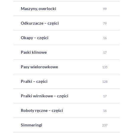
Maszyny, overlocki
99
Odkurzacze – części
79
Okapy – części
16
Paski klinowe
17
Pasy wielorowkowe
135
Pralki – części
128
Pralki wirnikowe – części
17
Roboty ręczne – części
16
Simmeringi
237