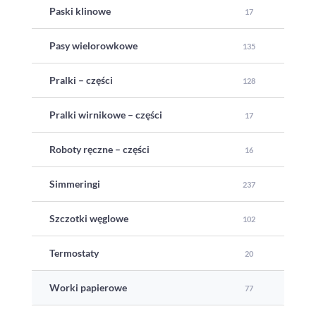
Paski klinowe
17
Pasy wielorowkowe
135
Pralki – części
128
Pralki wirnikowe – części
17
Roboty ręczne – części
16
Simmeringi
237
Szczotki węglowe
102
Termostaty
20
Worki papierowe
77