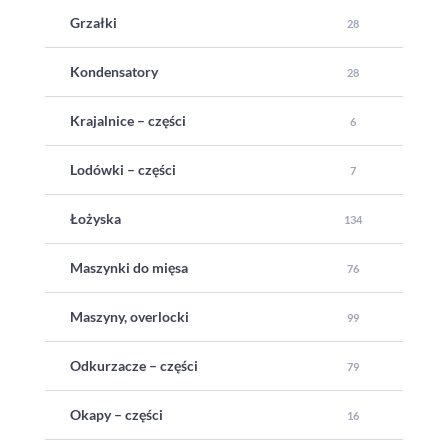
Grzałki
28
Kondensatory
28
Krajalnice – części
6
Lodówki – części
7
Łożyska
134
Maszynki do mięsa
76
Maszyny, overlocki
99
Odkurzacze – części
79
Okapy – części
16