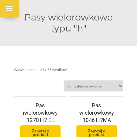
Pasy wielorowkowe
typu "h"
Wyświetlanie 1–24 z 38 wyników
Pas
Pas
iwelorowkowy
wielorowkowy
1270 H7 EL
1046 H7MA
Zapytaj o
Zapytaj o
produkt
produkt