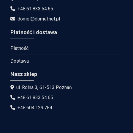
+48.61.833.54.65
domel@domel.net.pl
Płatność i dostawa
Płatność
Dostawa
Nasz sklep
ul. Rolna 3, 61-513 Poznań
+48.61.833.54.65
+48.604.129.784